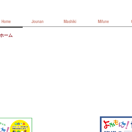
Home
Jounan
Mashiki
Mifune
ホーム
じょうなん
ましき
みふね