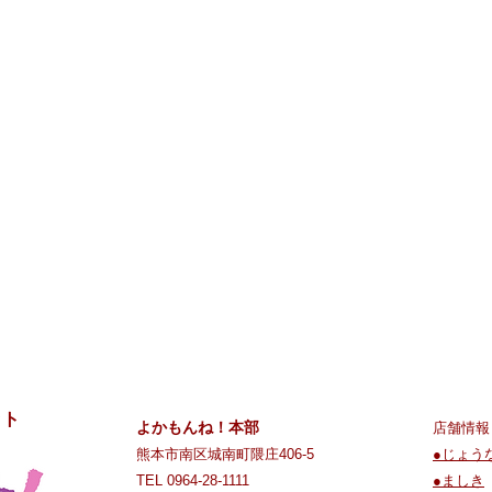
ット
よかもんね！本部
店舗情報
熊本市南区城南町隈庄406-5
●じょう
TEL 0964-28-1111
●ましき